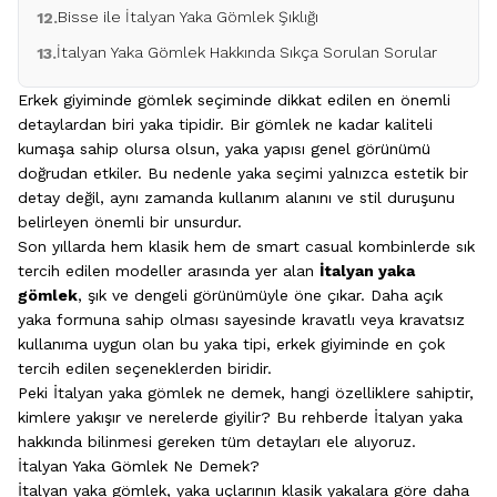
Bisse ile İtalyan Yaka Gömlek Şıklığı
12.
İtalyan Yaka Gömlek Hakkında Sıkça Sorulan Sorular
13.
Erkek giyiminde gömlek seçiminde dikkat edilen en önemli
detaylardan biri yaka tipidir. Bir gömlek ne kadar kaliteli
kumaşa sahip olursa olsun, yaka yapısı genel görünümü
doğrudan etkiler. Bu nedenle yaka seçimi yalnızca estetik bir
detay değil, aynı zamanda kullanım alanını ve stil duruşunu
belirleyen önemli bir unsurdur.
Son yıllarda hem klasik hem de smart casual kombinlerde sık
tercih edilen modeller arasında yer alan
İtalyan yaka
gömlek
, şık ve dengeli görünümüyle öne çıkar. Daha açık
yaka formuna sahip olması sayesinde kravatlı veya kravatsız
kullanıma uygun olan bu yaka tipi, erkek giyiminde en çok
tercih edilen seçeneklerden biridir.
Peki İtalyan yaka gömlek ne demek, hangi özelliklere sahiptir,
kimlere yakışır ve nerelerde giyilir? Bu rehberde İtalyan yaka
hakkında bilinmesi gereken tüm detayları ele alıyoruz.
İtalyan Yaka Gömlek Ne Demek?
İtalyan yaka gömlek, yaka uçlarının klasik yakalara göre daha