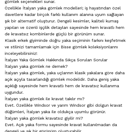
gömlek seçenekleri sunar.
Özellikle İtalyan yaka gömlek modelleri; iş hayatından özel
davetlere kadar birçok farklı kullanım alanına uyum sağlayan
şık bir alternatif oluşturur. Dengeli kesimler, kaliteli kumaş
yapıları ve özenli işçilik detayları sayesinde hem kravatlı hem
de kravatsız kombinlerde güçlü bir görünüm sunar.
Klasik erkek giyiminde doğru yaka seçiminin farkını keşfetmek
ve stilinizi tamamlamak için Bisse gömlek koleksiyonlarını
inceleyebilirsiniz!
İtalyan Yaka Gömlek Hakkında Sıkça Sorulan Sorular
İtalyan yaka gömlek ne demek?
İtalyan yaka gömlek, yaka uçlarının klasik yakalara göre daha
açık açıyla tasarlandığı gömlek modelidir. Daha geniş yaka
açıklığı sayesinde hem kravatlı hem de kravatsız kullanıma
uygundur.
İtalyan yaka gömlek ile kravat takılır mı?
Evet. Özellikle Windsor ve yarım Windsor gibi dolgun kravat
düğümleri, İtalyan yaka ile oldukça uyumlu görünür.
İtalyan yaka gömlek kravatsız giyilir mi?
Evet. Açık yaka formu sayesinde kravat kullanılmadan da
dengeli ve şık bir görünüm oluşturabilir.