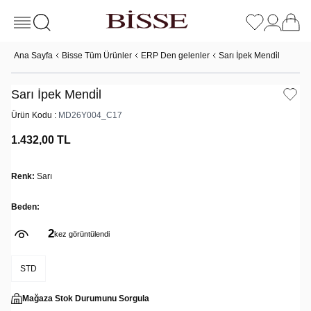
Ana Sayfa
Bisse Tüm Ürünler
ERP Den gelenler
Sarı İpek Mendi̇l
Sarı İpek Mendi̇l
Ürün Kodu :
MD26Y004_C17
1.432,00
TL
Renk:
Sarı
Beden:
2
kez görüntülendi
STD
Mağaza Stok Durumunu Sorgula