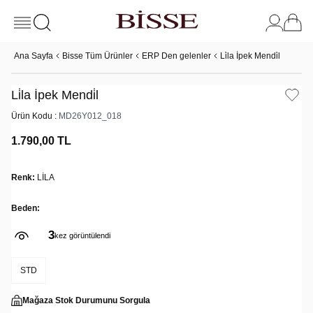
Ana Sayfa
Bisse Tüm Ürünler
ERP Den gelenler
Li̇la İpek Mendi̇l
Li̇la İpek Mendi̇l
Ürün Kodu :
MD26Y012_018
1.790,00
TL
Renk:
LİLA
Beden:
3
kez görüntülendi
STD
Mağaza Stok Durumunu Sorgula