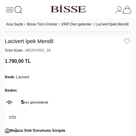
Ana Sayfa
Bisse Tüm Ürünler
ERP Den gelenler
Lacivert İpek Mendi̇l
Lacivert İpek Mendi̇l
Ürün Kodu :
MD26Y002_39
1.790,00
TL
Renk:
Lacivert
Beden:
5
kez görüntülendi
STD
Mağaza Stok Durumunu Sorgula