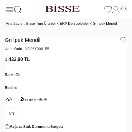
Ana Sayfa
Bisse Tüm Ürünler
ERP Den gelenler
Gri İpek Mendi̇l
Gri İpek Mendi̇l
Ürün Kodu :
MD26Y008_55
1.432,00
TL
Renk:
Gri
Beden:
2
kez görüntülendi
STD
Mağaza Stok Durumunu Sorgula