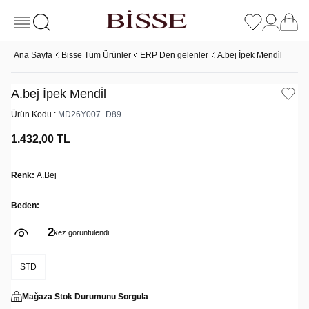
Ana Sayfa
Bisse Tüm Ürünler
ERP Den gelenler
A.bej İpek Mendi̇l
A.bej İpek Mendi̇l
Ürün Kodu :
MD26Y007_D89
1.432,00
TL
Renk:
A.Bej
Beden:
2
kez görüntülendi
STD
Mağaza Stok Durumunu Sorgula