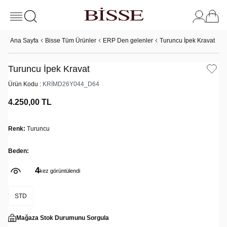
Ana Sayfa
Bisse Tüm Ürünler
ERP Den gelenler
Turuncu İpek Kravat
Turuncu İpek Kravat
Ürün Kodu :
KRİMD26Y044_D64
4.250,00
TL
Renk:
Turuncu
Beden:
4
kez görüntülendi
STD
Mağaza Stok Durumunu Sorgula