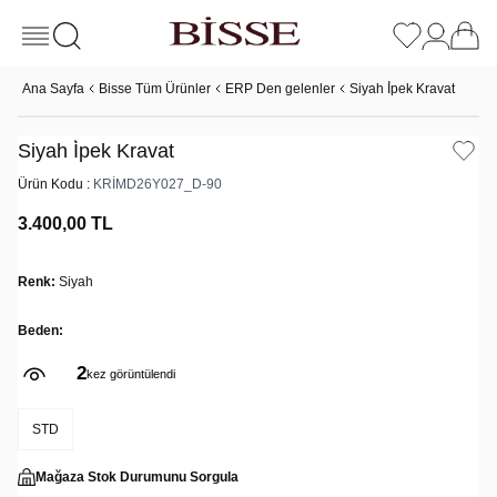
Ana Sayfa
Bisse Tüm Ürünler
ERP Den gelenler
Siyah İ̇pek Kravat
Siyah İ̇pek Kravat
Ürün Kodu :
KRİMD26Y027_D-90
3.400,00
TL
Renk:
Siyah
Beden:
2
kez görüntülendi
STD
Mağaza Stok Durumunu Sorgula