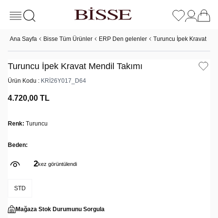
Ana Sayfa
Bisse Tüm Ürünler
ERP Den gelenler
Turuncu İpek Kravat Men
Turuncu İpek Kravat Mendil Takımı
Ürün Kodu :
KRİ26Y017_D64
4.720,00
TL
Renk:
Turuncu
Beden:
2
kez görüntülendi
STD
Mağaza Stok Durumunu Sorgula