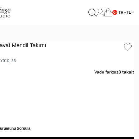
TR
TL
avat Mendil Takımı
6Y010_35
Vade farksız
3 taksit
Durumunu Sorgula