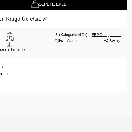
SEPETE EKLE
ri Kargo Ücretsiz 🎉
Bu Kategorideki Diğer
ERP Den gelenler
Fiyat Alarmı
Paylaş
binini Tamamla
RI
KLERI