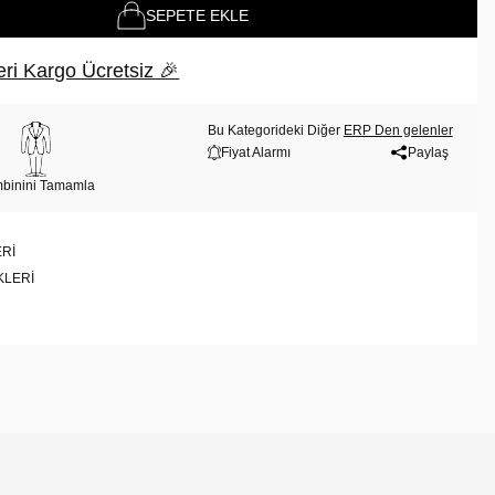
SEPETE EKLE
ri Kargo Ücretsiz 🎉
Bu Kategorideki Diğer
ERP Den gelenler
Fiyat Alarmı
Paylaş
binini Tamamla
RI
KLERI