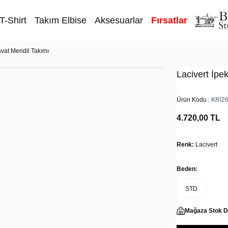
T-Shirt
Takım Elbise
Aksesuarlar
Fırsatlar
avat Mendil Takımı
Lacivert İpe
Ürün Kodu :
KRİ2
4.720,00
TL
Renk:
Lacivert
Beden:
STD
Mağaza Stok 