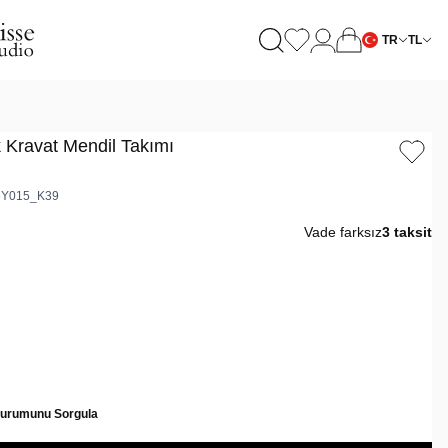
TR
TL
k Kravat Mendil Takımı
6Y015_K39
Vade farksız
3 taksit
Durumunu Sorgula