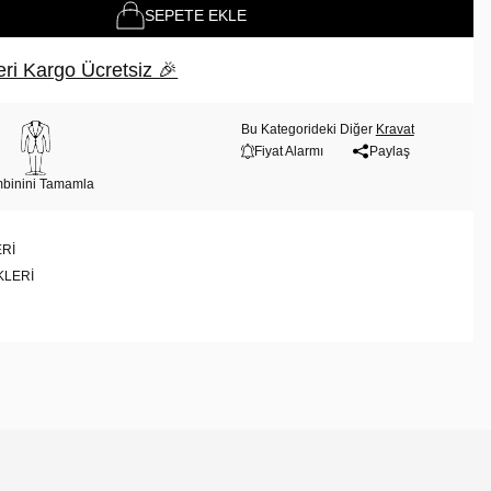
SEPETE EKLE
ri Kargo Ücretsiz 🎉
Bu Kategorideki Diğer
Kravat
Fiyat Alarmı
Paylaş
binini Tamamla
RI
KLERI