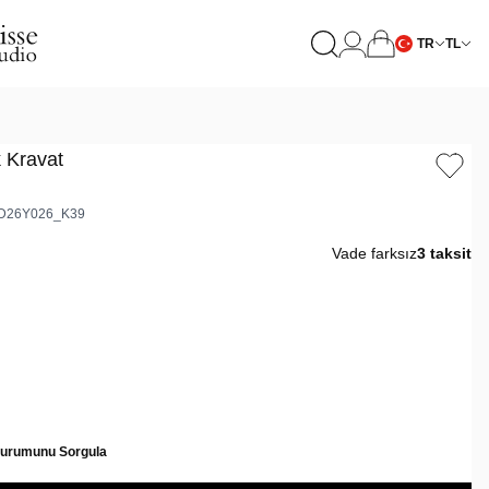
TR
TL
k Kravat
D26Y026_K39
Vade farksız
3 taksit
Durumunu Sorgula