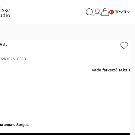
TR
TL
vat
D26Y026_C913
Vade farksız
3 taksit
Durumunu Sorgula