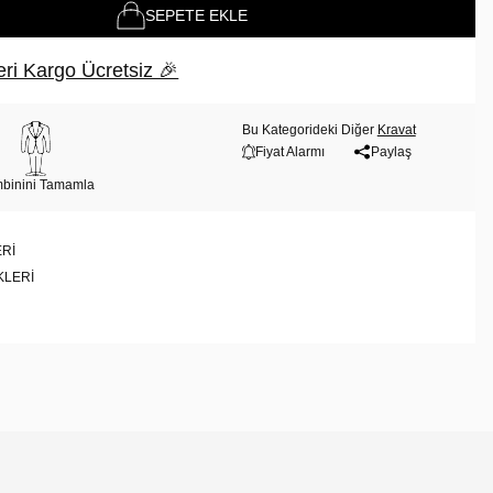
SEPETE EKLE
ri Kargo Ücretsiz 🎉
Bu Kategorideki Diğer
Kravat
Fiyat Alarmı
Paylaş
binini Tamamla
RI
KLERI