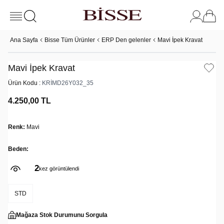
Ana Sayfa
Bisse Tüm Ürünler
ERP Den gelenler
Mavi İpek Kravat
Mavi İpek Kravat
Ürün Kodu :
KRİMD26Y032_35
4.250,00
TL
Renk:
Mavi
Beden:
2
kez görüntülendi
STD
Mağaza Stok Durumunu Sorgula