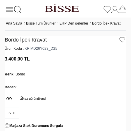
Ana Sayfa
Bisse Tüm Ürünler
ERP Den gelenler
Bordo İpek Kravat
Bordo İpek Kravat
Ürün Kodu :
KRİMD26Y023_D25
3.400,00
TL
Renk:
Bordo
Beden:
3
kez görüntülendi
STD
Mağaza Stok Durumunu Sorgula