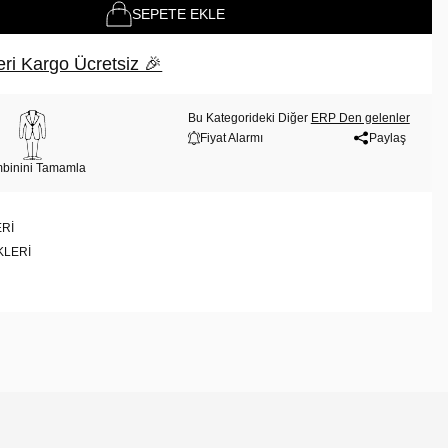
SEPETE EKLE
ri Kargo Ücretsiz 🎉
Bu Kategorideki Diğer
ERP Den gelenler
Fiyat Alarmı
Paylaş
binini Tamamla
RI
KLERI