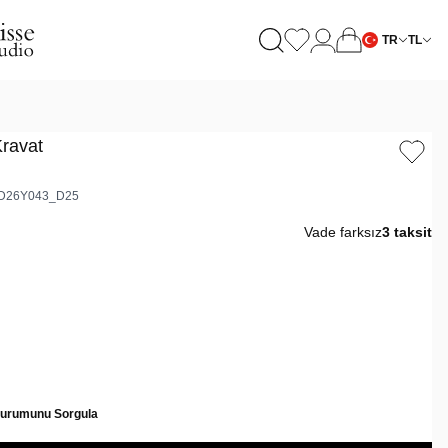
TR
TL
Kravat
D26Y043_D25
Vade farksız
3 taksit
Durumunu Sorgula