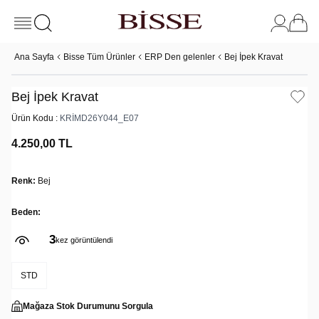
Ana Sayfa
Bisse Tüm Ürünler
ERP Den gelenler
Bej İpek Kravat
Bej İpek Kravat
Ürün Kodu :
KRİMD26Y044_E07
4.250,00
TL
Renk:
Bej
Beden:
3
kez görüntülendi
STD
Mağaza Stok Durumunu Sorgula