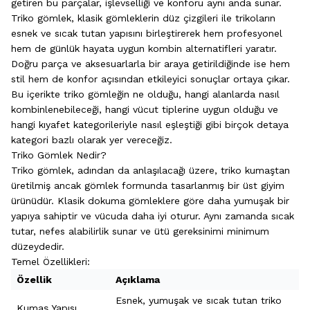
getiren bu parçalar, işlevselliği ve konforu aynı anda sunar.
Triko gömlek, klasik gömleklerin düz çizgileri ile trikoların
esnek ve sıcak tutan yapısını birleştirerek hem profesyonel
hem de günlük hayata uygun kombin alternatifleri yaratır.
Doğru parça ve aksesuarlarla bir araya getirildiğinde ise hem
stil hem de konfor açısından etkileyici sonuçlar ortaya çıkar.
Bu içerikte triko gömleğin ne olduğu, hangi alanlarda nasıl
kombinlenebileceği, hangi vücut tiplerine uygun olduğu ve
hangi kıyafet kategorileriyle nasıl eşleştiği gibi birçok detaya
kategori bazlı olarak yer vereceğiz.
Triko Gömlek Nedir?
Triko gömlek, adından da anlaşılacağı üzere, triko kumaştan
üretilmiş ancak gömlek formunda tasarlanmış bir üst giyim
ürünüdür. Klasik dokuma gömleklere göre daha yumuşak bir
yapıya sahiptir ve vücuda daha iyi oturur. Aynı zamanda sıcak
tutar, nefes alabilirlik sunar ve ütü gereksinimi minimum
düzeydedir.
Temel Özellikleri:
Özellik
Açıklama
Esnek, yumuşak ve sıcak tutan triko
Kumaş Yapısı