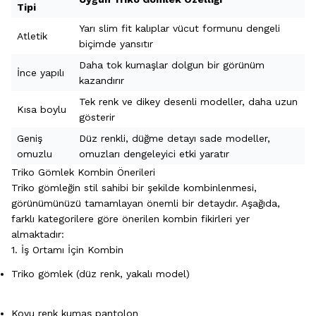
Tipi
Yarı slim fit kalıplar vücut formunu dengeli
Atletik
biçimde yansıtır
Daha tok kumaşlar dolgun bir görünüm
İnce yapılı
kazandırır
Tek renk ve dikey desenli modeller, daha uzun
Kısa boylu
gösterir
Geniş
Düz renkli, düğme detayı sade modeller,
omuzlu
omuzları dengeleyici etki yaratır
Triko Gömlek Kombin Önerileri
Triko gömleğin stil sahibi bir şekilde kombinlenmesi,
görünümünüzü tamamlayan önemli bir detaydır. Aşağıda,
farklı kategorilere göre önerilen kombin fikirleri yer
almaktadır:
1. İş Ortamı İçin Kombin
Triko gömlek (düz renk, yakalı model)
Koyu renk kumaş pantolon