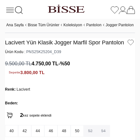
Ana Sayfa
Bisse Tüm Ürünler
Koleksiyon
Pantolon
Jogger Pantolon
L
Lacivert Yün Klasik Jogger Marfil Spor Pantolon
Ürün Kodu :
PNS25K25204_D39
9.500,00
TL
4.750,00
TL
-%
50
3.800,00
TL
Sepette
Renk:
Lacivert
Beden:
2
kez sepete eklendi
40
42
44
46
48
50
52
54