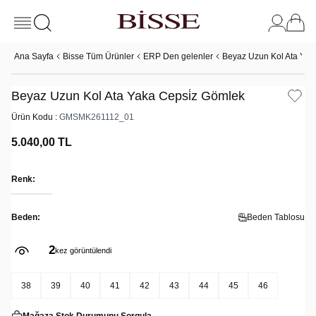
Ana Sayfa
Bisse Tüm Ürünler
ERP Den gelenler
Beyaz Uzun Kol Ata Yak
Beyaz Uzun Kol Ata Yaka Cepsi̇z Gömlek
Ürün Kodu :
GMSMK261112_01
5.040,00
TL
Renk:
Beden:
Beden Tablosu
2
kez görüntülendi
38
39
40
41
42
43
44
45
46