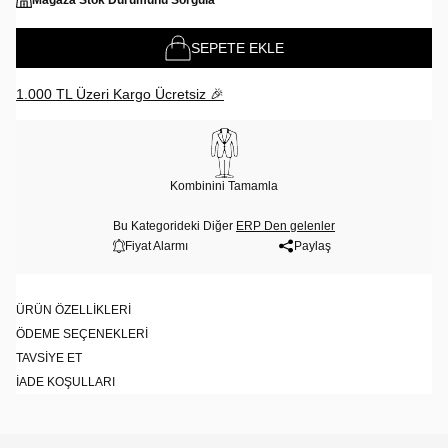
Mağaza Stok Durumunu Sorgula
SEPETE EKLE
1.000 TL Üzeri Kargo Ücretsiz 🎉
Kombinini Tamamla
Bu Kategorideki Diğer
ERP Den gelenler
Fiyat Alarmı
Paylaş
ÜRÜN ÖZELLIKLERI
ÖDEME SEÇENEKLERI
TAVSIYE ET
İADE KOŞULLARI