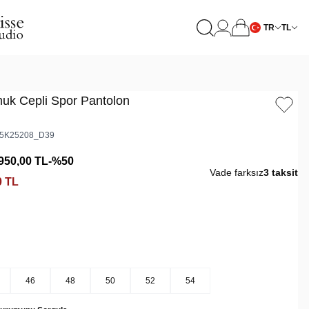
TR
TL
muk Cepli Spor Pantolon
5K25208_D39
950,00
TL
-%
50
Vade farksız
3 taksit
0
TL
46
48
50
52
54