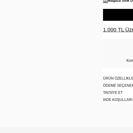
Mağaza Stok 
1.000 TL Üze
Kom
ÜRÜN ÖZELLIKLE
ÖDEME SEÇENE
TAVSIYE ET
İADE KOŞULLARI