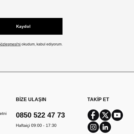
Kaydol
özleşmesi'ni
okudum, kabul ediyorum.
BİZE ULAŞIN
TAKİP ET
etni
0850 522 47 73
Facebook
Twitter
Youtub
Haftaiçi 09:00 - 17:30
Instagram
Linkedin