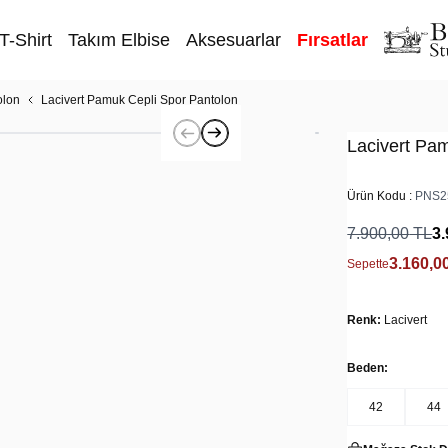
T-Shirt
Takım Elbise
Aksesuarlar
Fırsatlar
olon
Lacivert Pamuk Cepli Spor Pantolon
Lacivert Pa
Ürün Kodu :
PNS2
7.900,00
TL
3.
3.160,0
Sepette
Renk:
Lacivert
Beden:
42
44