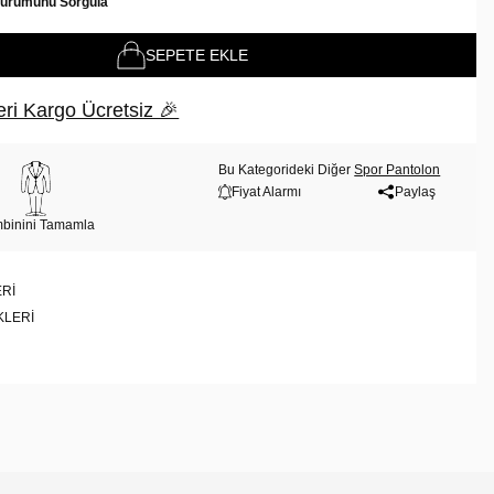
Durumunu Sorgula
SEPETE EKLE
ri Kargo Ücretsiz 🎉
Bu Kategorideki Diğer
Spor Pantolon
Fiyat Alarmı
Paylaş
binini Tamamla
RI
KLERI