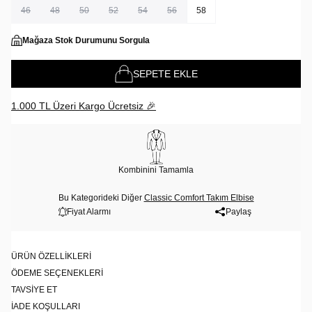
46
48
50
52
54
56
58
Mağaza Stok Durumunu Sorgula
SEPETE EKLE
1.000 TL Üzeri Kargo Ücretsiz 🎉
Kombinini Tamamla
Bu Kategorideki Diğer
Classic Comfort Takım Elbise
Fiyat Alarmı
Paylaş
ÜRÜN ÖZELLIKLERI
ÖDEME SEÇENEKLERI
TAVSIYE ET
İADE KOŞULLARI