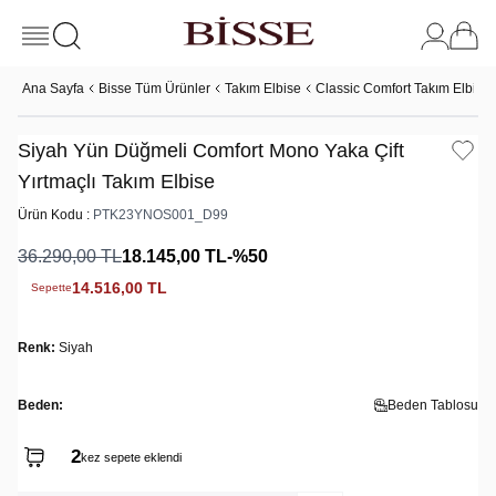
Ana Sayfa
Bisse Tüm Ürünler
Takım Elbise
Classic Comfort Takım Elbise
Siyah Yün Düğmeli Comfort Mono Yaka Çift
Yırtmaçlı Takım Elbise
Ürün Kodu :
PTK23YNOS001_D99
36.290,00
TL
18.145,00
TL
-%
50
14.516,00
TL
Sepette
Renk:
Siyah
Beden:
Beden Tablosu
2
kez sepete eklendi