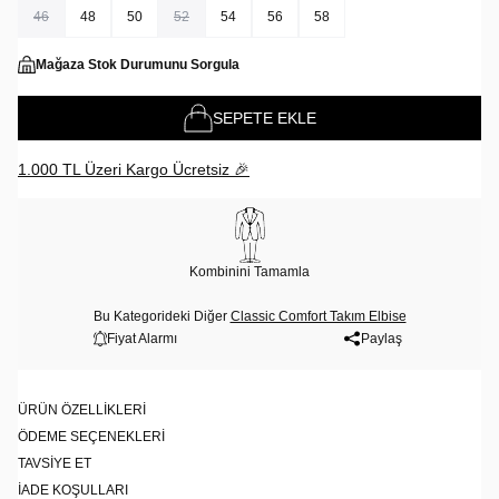
46
48
50
52
54
56
58
Mağaza Stok Durumunu Sorgula
SEPETE EKLE
1.000 TL Üzeri Kargo Ücretsiz 🎉
Kombinini Tamamla
Bu Kategorideki Diğer
Classic Comfort Takım Elbise
Fiyat Alarmı
Paylaş
ÜRÜN ÖZELLIKLERI
ÖDEME SEÇENEKLERI
TAVSIYE ET
İADE KOŞULLARI