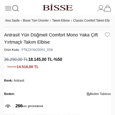
Ana Sayfa
Bisse Tüm Ürünler
Takım Elbise
Classic Comfort Takım Elbise
Antrasit Yün Düğmeli Comfort Mono Yaka Çift
Yırtmaçlı Takım Elbise
Ürün Kodu :
PTK23YNOS001_D58
36.290,00
TL
18.145,00
TL
-%
50
14.516,00
TL
Sepette
Renk:
Antrasit
Beden:
Beden Tablosu
266
kez görüntülendi