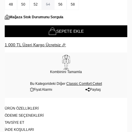
48
50
52
54
56
58
Mağaza Stok Durumunu Sorgula
SEPETE EKLE
1.000 TL Üzeri Kargo Ücretsiz 🎉
Kombinini Tamamla
Bu Kategorideki Diğer
Classic Comfort Ceket
Fiyat Alarmı
Paylaş
ÜRÜN ÖZELLIKLERI
ÖDEME SEÇENEKLERI
TAVSIYE ET
İADE KOŞULLARI