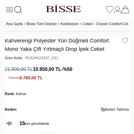
Ana Sayfa
Bisse Tüm Ürünler
Koleksiyon
Ceket
Classic Comfort Ceket
Kahverengi Polyester Yün Düğmeli Comfort
Mono Yaka Çift Yırtmaçlı Drop İpek Ceket
Ürün Kodu :
PCK24K24207_D11
21.900,00
TL
10.950,00
TL
-%
50
8.760,00
TL
Sepette
Renk:
Kahve
Beden:
Beden Tablosu
15
kez görüntülendi