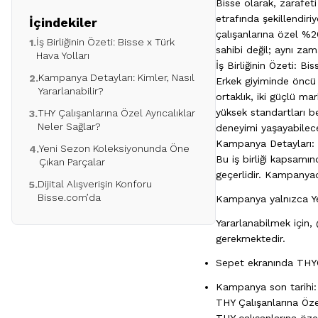
Bisse olarak, zarafeti
etrafında şekillendiri
İçindekiler
çalışanlarına özel %2
İş Birliğinin Özeti: Bisse x Türk
1.
sahibi değil; aynı zam
Hava Yolları
İş Birliğinin Özeti: Bi
Kampanya Detayları: Kimler, Nasıl
2.
Erkek giyiminde öncü m
Yararlanabilir?
ortaklık, iki güçlü m
yüksek standartları ben
THY Çalışanlarına Özel Ayrıcalıklar
3.
Neler Sağlar?
deneyimi yaşayabilec
Kampanya Detayları: K
Yeni Sezon Koleksiyonunda Öne
4.
Bu iş birliği kapsamın
Çıkan Parçalar
geçerlidir. Kampanya
Dijital Alışverişin Konforu
5.
Bisse.com’da
Kampanya yalnızca Yen
Yararlanabilmek için,
gerekmektedir.
Sepet ekranında THYC
Kampanya son tarihi: 
THY Çalışanlarına Özel