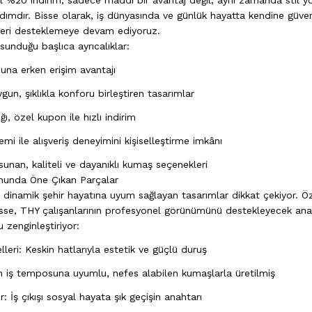
l %20 indirim, sadece maddi bir avantaj değil; aynı zamanda stil 
adımdır. Bisse olarak, iş dünyasında ve günlük hayatta kendine güven
eri desteklemeye devam ediyoruz.
unduğu başlıca ayrıcalıklar:
una erken erişim avantajı
un, şıklıkla konforu birleştiren tasarımlar
ığı, özel kupon ile hızlı indirim
emi ile alışveriş deneyimini kişiselleştirme imkânı
sunan, kaliteli ve dayanıklı kumaş seçenekleri
nunda Öne Çıkan Parçalar
dinamik şehir hayatına uyum sağlayan tasarımlar dikkat çekiyor. Öze
Bisse, THY çalışanlarının profesyonel görünümünü destekleyecek ana
 zenginleştiriyor:
eri: Keskin hatlarıyla estetik ve güçlü duruş
n iş temposuna uyumlu, nefes alabilen kumaşlarla üretilmiş
: İş çıkışı sosyal hayata şık geçişin anahtarı