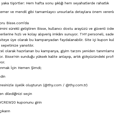
o yaka tişörtler: Hem hafta sonu şıklığı hem seyahatlerde rahatlık
kemer ve mendil gibi tamamlayıcı unsurlarla detaylara önem verenle
nforu Bisse.com’da
imini sürekli geliştiren Bisse, kullanıcı dostu arayüzü ve güvenli öd
erilerine hızlı ve kolay alışveriş imkânı sunuyor. THY personeli, sa
 siteye üye olarak bu kampanyadan faydalanabilir. Site içi kupon kul
 sepetinize yansıtılır.
özel olarak hazırlanan bu kampanya, giyim tarzını yeniden tanımlama
or. Bisse'nin sunduğu yüksek kalite anlayışı, artık gökyüzündeki prof
or.
nmak İçin Hemen Şimdi;
idin
esinizle üyelik oluşturun (@thy.com / @thy.com.tr)
n dilediğinizi seçin
YCREW20 kuponunu girin
çıkarın