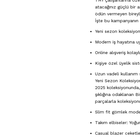
THY çalışanlarına öze
atacağınız güçlü bir 
ödün vermeyen bireyl
İşte bu kampanyanın s
Yeni sezon koleksiyon
Modern iş hayatına uyg
Online alışveriş kolayl
Kişiye özel üyelik sist
Uzun vadeli kullanım 
Yeni Sezon Koleksiyo
2025 koleksiyonunda, 
şıklığına odaklanan 
parçalarla koleksiyonu
Slim fit
gömlek
modell
Takım elbiseler: Yoğu
Casual blazer ceketler