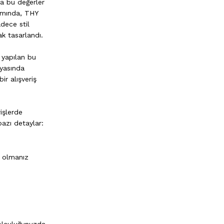
da bu değerler
samında, THY
dece stil
ak tasarlandı.
e yapılan bu
nyasında
ir alışveriş
işlerde
azı detaylar:
e olmanız