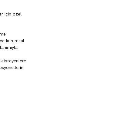
r için özel
eme
dece kurumsal
lanımıyla
k isteyenlere
esyonellerin