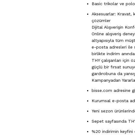
Basic trikolar ve pol
Aksesuarlar: Kravat, 
çözümler
Dijital Alışverişin Ko
Online alışveriş deney
altyapısıyla tüm müşt
e-posta adresleri ile
birlikte indirim anında
THY çalışanları için 
güçlü bir fırsat sunuy
gardırobuna da yansıy
Kampanyadan Yararla
bisse.com adresine g
Kurumsal e-posta adr
Yeni sezon ürünlerinde
Sepet sayfasında TH
%20 indirimin keyfini 