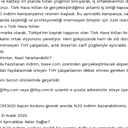
 ve kaliteyi ön planda tutan çizgimizi koruyarak, iş ortaklıklarımızı 
yoruz. Türk Hava Yolları ile gerçekleştirdiğimiz anlamlı iş birliği kap
0 indirim kampanyamız resmen başladı. Bu ayrıcalıklı kampanya, sa
anda seçkinliği ve profesyonelliği önemseyen bireyler için özel olar
sse x Türk Hava Yolları
arka olarak, Türkiye’nin bayrak taşıyıcısı olan Türk Hava Yolları il
arkanın ortak vizyonunu yansıtıyor. Hem gökyüzünde hem de stil dü
imseyen THY çalışanları, artık Bisse’nin zarif çizgileriyle ayrıcalıklı b
ek.
imler, Nasıl Yararlanabilir?
da hazırlanan indirim, bisse.com üzerinden gerçekleştirilecek alışver
dan faydalanmak isteyen THY çalışanlarının dikkat etmesi gereken b
i Sezon ürünlerinde geçerlidir.
 @thy.com veya @thy.com.tr uzantılı e-posta adresinizle siteye üy
REW20 kupon kodunu girerek anında %20 indirim kazanabilirsiniz.
31 Aralık 2025.
 Ayrıcalıklar Neler Sağlar?