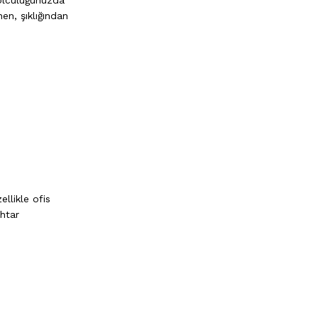
yolculuğunuzda
en, şıklığından
llikle ofis
htar