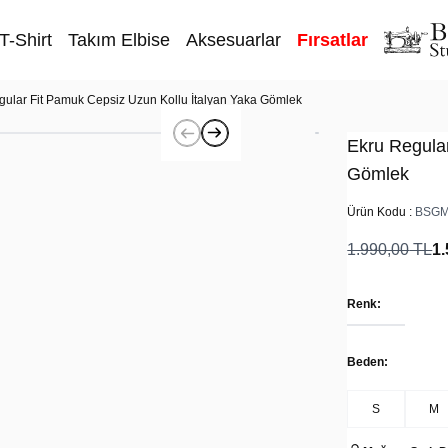
T-Shirt
Takım Elbise
Aksesuarlar
Fırsatlar
gular Fit Pamuk Cepsiz Uzun Kollu İtalyan Yaka Gömlek
Ekru Regula
Gömlek
Ürün Kodu :
BSGM
1.990,00
TL
1.
Renk:
Beden:
S
M