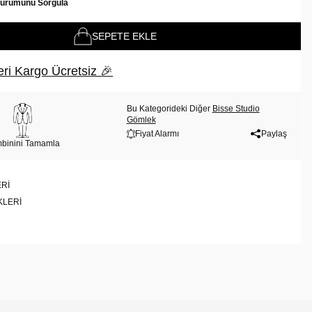
Durumunu Sorgula
SEPETE EKLE
ri Kargo Ücretsiz 🎉
Bu Kategorideki Diğer
Bisse Studio
Gömlek
Fiyat Alarmı
Paylaş
binini Tamamla
RI
KLERI