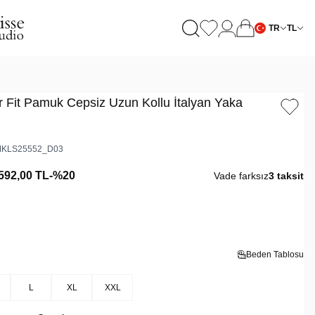
TR
TL
r Fit Pamuk Cepsiz Uzun Kollu İtalyan Yaka
KLS25552_D03
592,00
TL
-%
20
Vade farksız
3 taksit
Beden Tablosu
L
XL
XXL