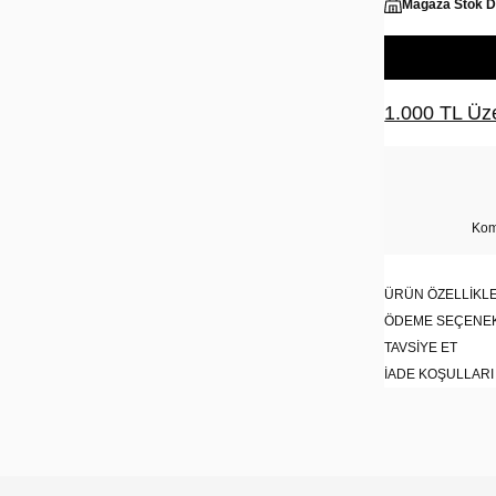
Mağaza Stok 
1.000 TL Üze
Kom
ÜRÜN ÖZELLIKLE
ÖDEME SEÇENE
TAVSIYE ET
İADE KOŞULLARI