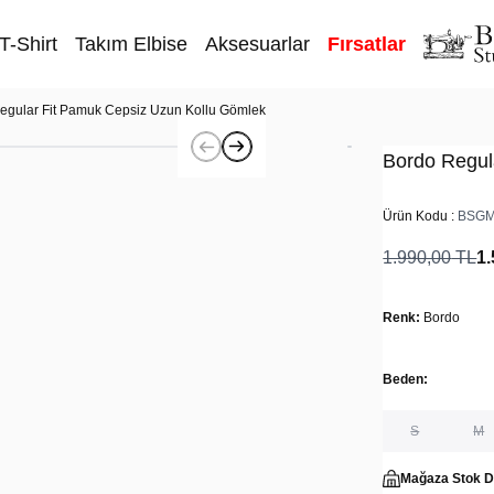
T-Shirt
Takım Elbise
Aksesuarlar
Fırsatlar
egular Fit Pamuk Cepsiz Uzun Kollu Gömlek
Bordo Regul
Ürün Kodu :
BSGM
1.990,00
TL
1.
Renk:
Bordo
Beden:
S
M
Mağaza Stok 