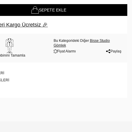
SEPETE EKLE
ri Kargo Ücretsiz 🎉
Bu Kategorideki Diğer
Bisse Studio
Gömlek
Fiyat Alarmı
Paylaş
binini Tamamla
RI
KLERI