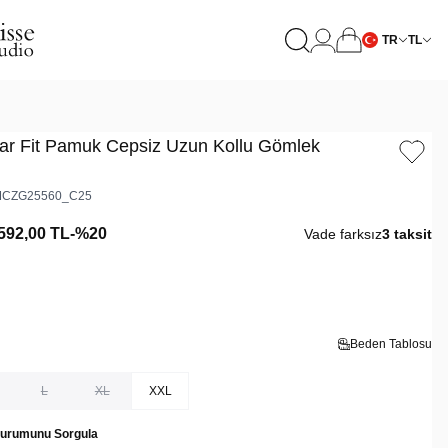
TR
TL
ar Fit Pamuk Cepsiz Uzun Kollu Gömlek
CZG25560_C25
592,00
TL
-%
20
Vade farksız
3 taksit
Beden Tablosu
L
XL
XXL
Durumunu Sorgula