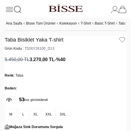
Ana Sayfa
Bisse Tüm Ürünler
Koleksiyon
T-Shirt
Basic T-Shirt
Taba Bis
Taba Bisiklet Yaka T-shirt
Ürün Kodu :
TS26Y26100_D13
5.450,00
TL
3.270,00
TL
-%
40
Renk:
Taba
Beden:
53
kez görüntülendi
M
L
XL
XXL
3XL
Mağaza Stok Durumunu Sorgula