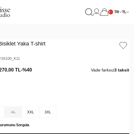
TR
TL
isiklet Yaka T-shirt
Y26100_K11
270,00
TL
-%
40
Vade farksız
3 taksit
XL
XXL
3XL
Durumunu Sorgula