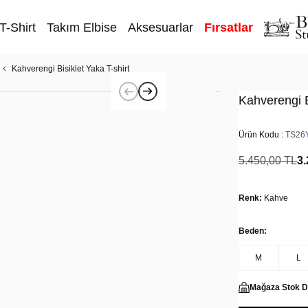
T-Shirt
Takım Elbise
Aksesuarlar
Fırsatlar
Kahverengi Bisiklet Yaka T-shirt
Kahverengi B
Ürün Kodu :
TS26
5.450,00
TL
3.
Renk:
Kahve
Beden:
M
L
Mağaza Stok 