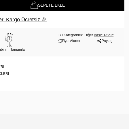
SEPETE EKLE
ri Kargo Ücretsiz 🎉
Bu Kategorideki Diğer
Basic T-Shirt
Fiyat Alarmı
Paylaş
binini Tamamla
RI
KLERI