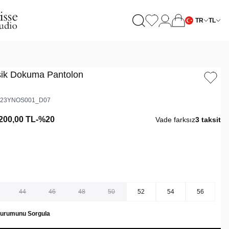
TR
TL
sik Dokuma Pantolon
23YNOS001_D07
200,00
TL
-%
20
Vade farksız
3 taksit
44
46
48
50
52
54
56
Durumunu Sorgula