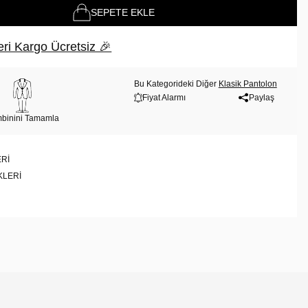
SEPETE EKLE
ri Kargo Ücretsiz 🎉
Bu Kategorideki Diğer
Klasik Pantolon
Fiyat Alarmı
Paylaş
binini Tamamla
RI
KLERI