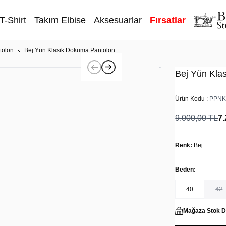
T-Shirt
Takım Elbise
Aksesuarlar
Fırsatlar
tolon
Bej Yün Klasik Dokuma Pantolon
Bej Yün Kla
Ürün Kodu :
PPNK
9.000,00
TL
7.
Renk:
Bej
Beden:
40
42
Mağaza Stok 