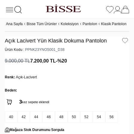
Ana Sayfa
Bisse Tüm Ürünler
Koleksiyon
Pantolon
Klasik Pantolon
Aç
Açık Lacivert Yün Klasik Dokuma Pantolon
Ürün Kodu :
PPNK23YNOS001_D38
9.000,00
TL
7.200,00
TL
-%
20
Renk:
Açık-Lacivert
Beden:
3
kez sepete eklendi
40
42
44
46
48
50
52
54
56
Mağaza Stok Durumunu Sorgula