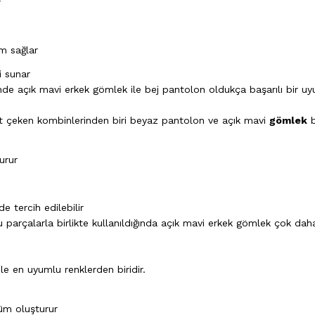
r
m sağlar
i sunar
de açık mavi erkek gömlek ile bej pantolon oldukça başarılı bir uy
at çeken kombinlerinden biri beyaz pantolon ve açık mavi
gömlek
bi
urur
de tercih edilebilir
u parçalarla birlikte kullanıldığında açık mavi erkek gömlek çok dah
 ile en uyumlu renklerden biridir.
m oluşturur