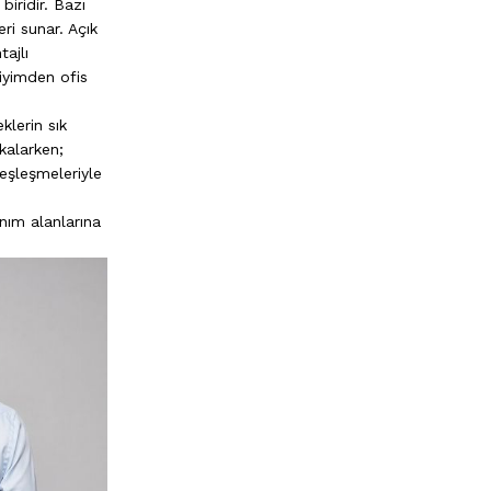
iridir. Bazı
ri sunar. Açık
ajlı
iyimden ofis
klerin sık
kalarken;
 eşleşmeleriyle
nım alanlarına