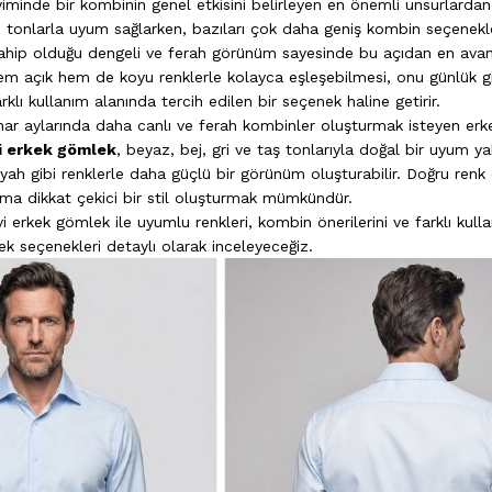
iminde bir kombinin genel etkisini belirleyen en önemli unsurlardan b
rli tonlarla uyum sağlarken, bazıları çok daha geniş kombin seçenekle
ahip olduğu dengeli ve ferah görünüm sayesinde bu açıdan en avant
Hem açık hem de koyu renklerle kolayca eşleşebilmesi, onu günlük g
arklı kullanım alanında tercih edilen bir seçenek haline getirir.
ahar aylarında daha canlı ve ferah kombinler oluşturmak isteyen erke
i erkek gömlek
, beyaz, bej, gri ve taş tonlarıyla doğal bir uyum ya
siyah gibi renklerle daha güçlü bir görünüm oluşturabilir. Doğru renk
ama dikkat çekici bir stil oluşturmak mümkündür.
 erkek gömlek ile uyumlu renkleri, kombin önerilerini ve farklı kulla
ek seçenekleri detaylı olarak inceleyeceğiz.