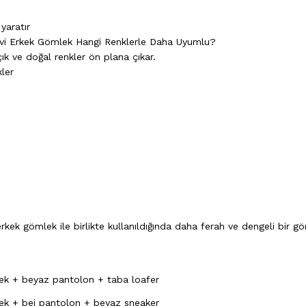
yaratır
avi Erkek Gömlek Hangi Renklerle Daha Uyumlu?
ık ve doğal renkler ön plana çıkar.
ler
erkek gömlek ile birlikte kullanıldığında daha ferah ve dengeli bir 
ek + beyaz pantolon + taba loafer
ek + bej pantolon + beyaz sneaker