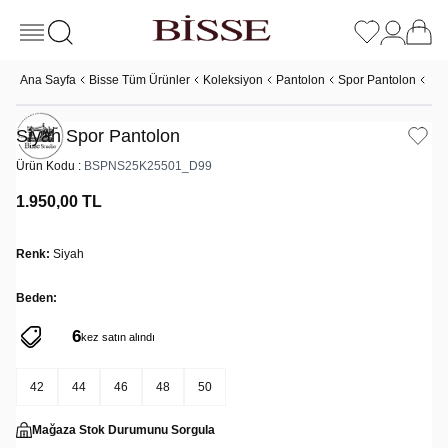
Ana Sayfa
Bisse Tüm Ürünler
Koleksiyon
Pantolon
Spor Pantolon
Siy
Siyah Spor Pantolon
Ürün Kodu :
BSPNS25K25501_D99
1.950,00
TL
Renk:
Siyah
Beden:
6
24
kez satın alındı
kez sepete eklendi
42
44
46
48
50
Mağaza Stok Durumunu Sorgula