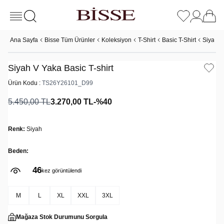
Ana Sayfa
Bisse Tüm Ürünler
Koleksiyon
T-Shirt
Basic T-Shirt
Siyah V
Siyah V Yaka Basic T-shirt
Ürün Kodu :
TS26Y26101_D99
5.450,00
TL
3.270,00
TL
-%
40
Renk:
Siyah
Beden:
46
6
kez görüntülendi
kez sepete eklendi
M
L
XL
XXL
3XL
Mağaza Stok Durumunu Sorgula