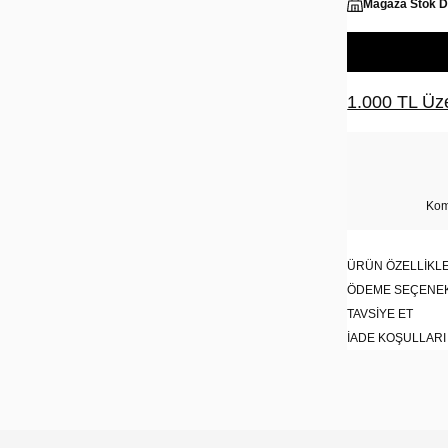
Mağaza Stok 
1.000 TL Üze
Kom
ÜRÜN ÖZELLIKLE
ÖDEME SEÇENE
TAVSIYE ET
İADE KOŞULLARI