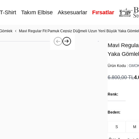
T-Shirt
Takım Elbise
Aksesuarlar
Fırsatlar
 Gömlek
Mavi Regular Fit Pamuk Cepsiz Düğmeli Uzun Yeni̇ Büyük Yaka Gömle
Mavi Regula
Yaka Gömle
Ürün Kodu :
GMOK
6.800,00
TL
4.
Renk:
Beden:
S
M