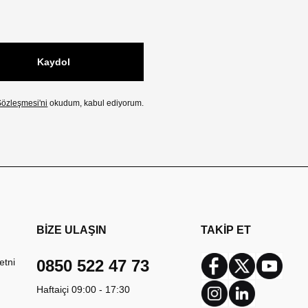
Kaydol
özleşmesi'ni
okudum, kabul ediyorum.
BİZE ULAŞIN
TAKİP ET
etni
0850 522 47 73
Facebook
Twitter
Youtub
Haftaiçi 09:00 - 17:30
Instagram
Linkedin