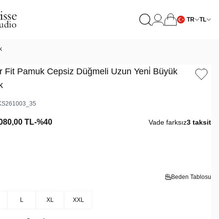
TR
TL
k
r Fit Pamuk Cepsiz Düğmeli Uzun Yeni̇ Büyük
k
S261003_35
080,00
TL
-%
40
Vade farksız
3 taksit
Beden Tablosu
L
XL
XXL