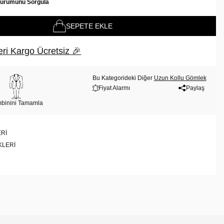
Durumunu Sorgula
SEPETE EKLE
ri Kargo Ücretsiz 🎉
Bu Kategorideki Diğer
Uzun Kollu Gömlek
Fiyat Alarmı
Paylaş
binini Tamamla
RI
KLERI