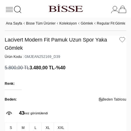
Ana Sayfa
Bisse Tüm Ürünler
Koleksiyon
Gömlek
Regular Fit Gömlek
Lacivert Modern Fit Pamuk Uzun Spor Yaka
Gömlek
Ürün Kodu :
GMJEAN252169_D39
5.800,00
TL
3.480,00
TL
-%
40
Renk:
Beden:
Beden Tablosu
43
kez görüntülendi
S
M
L
XL
XXL