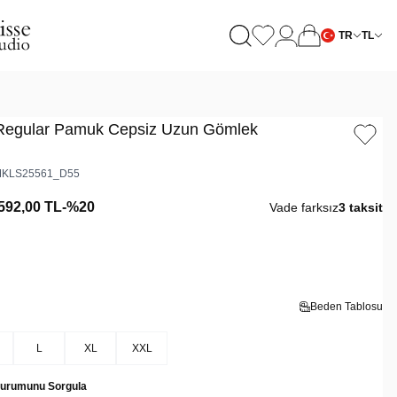
TR
TL
t Regular Pamuk Cepsiz Uzun Gömlek
KLS25561_D55
592,00
TL
-%
20
Vade farksız
3 taksit
Beden Tablosu
L
XL
XXL
Durumunu Sorgula