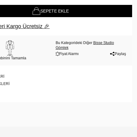
SEPETE EKLE
ri Kargo Ücretsiz 🎉
Bu Kategorideki Diğer
Bisse Studio
Gömlek
Fiyat Alarmı
Paylaş
binini Tamamla
RI
KLERI