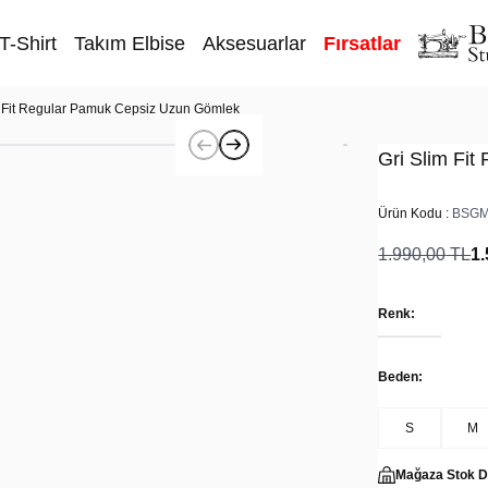
T-Shirt
Takım Elbise
Aksesuarlar
Fırsatlar
m Fit Regular Pamuk Cepsiz Uzun Gömlek
Gri Slim Fi
Ürün Kodu :
BSGM
1.990,00
TL
1.
Renk:
Beden:
S
M
Mağaza Stok 