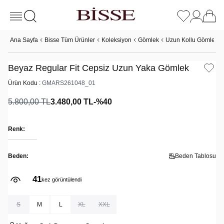
Ana Sayfa
Bisse Tüm Ürünler
Koleksiyon
Gömlek
Uzun Kollu Gömlek
Beyaz Regular Fit Cepsiz Uzun Yaka Gömlek
Ürün Kodu :
GMARS261048_01
5.800,00
TL
3.480,00
TL
-%
40
Renk:
Beden:
Beden Tablosu
41
kez görüntülendi
S
M
L
XL
XXL