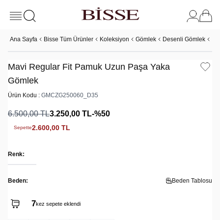
Ana Sayfa
Bisse Tüm Ürünler
Koleksiyon
Gömlek
Desenli Gömlek
Ma
Mavi Regular Fit Pamuk Uzun Paşa Yaka
Gömlek
Ürün Kodu :
GMCZG250060_D35
6.500,00
TL
3.250,00
TL
-%
50
2.600,00
TL
Sepette
Renk:
Beden:
Beden Tablosu
7
kez sepete eklendi