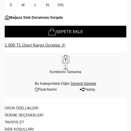
S
M
L
XL
XXL
Mağaza Stok Durumunu Sorgula
SEPETE EKLE
1.000 TL Üzeri Kargo Ücretsiz 🎉
Kombinini Tamamla
Bu Kategorideki Diğer
Desenli Gömlek
Fiyat Alarmı
Paylaş
ÜRÜN ÖZELLIKLERI
ÖDEME SEÇENEKLERI
TAVSIYE ET
İADE KOŞULLARI