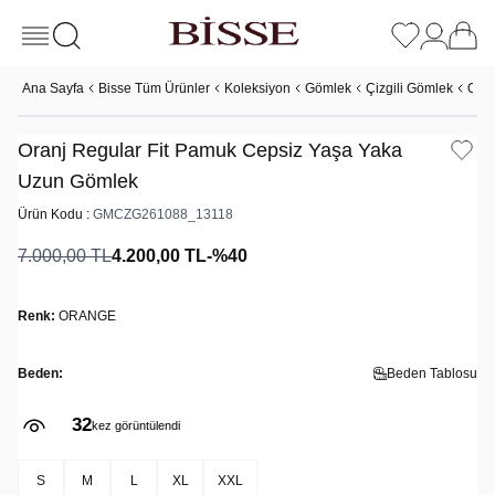
Ana Sayfa
Bisse Tüm Ürünler
Koleksiyon
Gömlek
Çizgili Gömlek
Oran
Oranj Regular Fit Pamuk Cepsiz Yaşa Yaka
Uzun Gömlek
Ürün Kodu :
GMCZG261088_13118
7.000,00
TL
4.200,00
TL
-%
40
Renk:
ORANGE
Beden:
Beden Tablosu
32
kez görüntülendi
S
M
L
XL
XXL