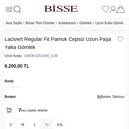
Ana Sayfa
Bisse Tüm Ürünler
Koleksiyon
Gömlek
Uzun Kollu Gömlek
Lacivert Regular Fit Pamuk Cepsiz Uzun Paşa
Yaka Gömlek
Ürün Kodu :
GMOKS252099_D39
6.200,00
TL
Renk:
Beden:
Beden Tablosu
7
kez sepete eklendi
S
M
L
XL
XXL