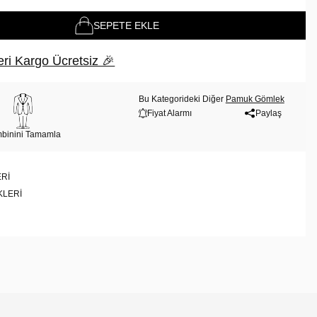
SEPETE EKLE
ri Kargo Ücretsiz 🎉
Bu Kategorideki Diğer
Pamuk Gömlek
Fiyat Alarmı
Paylaş
binini Tamamla
RI
KLERI