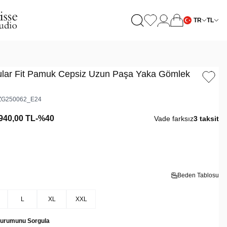
TR
TL
ular Fit Pamuk Cepsiz Uzun Paşa Yaka Gömlek
G250062_E24
940,00
TL
-%
40
Vade farksız
3 taksit
Beden Tablosu
L
XL
XXL
Durumunu Sorgula