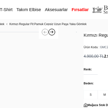
T-Shirt
Takım Elbise
Aksesuarlar
Fırsatlar
lek
Kırmızı Regular Fit Pamuk Cepsiz Uzun Paşa Yaka Gömlek
Kırmızı Reg
Ürün Kodu :
GMCZ
4.900,00
TL
2.
Renk:
Beden:
S
M
Mağaza Stok 