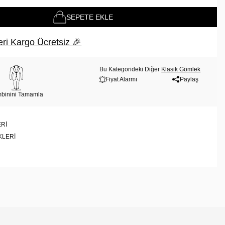
SEPETE EKLE
ri Kargo Ücretsiz 🎉
Bu Kategorideki Diğer
Klasik Gömlek
Fiyat Alarmı
Paylaş
binini Tamamla
RI
KLERI