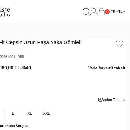
TR
TL
 Fit Cepsiz Uzun Paşa Yaka Gömlek
S261001_D55
080,00
TL
-%
40
Vade farksız
3 taksit
Beden Tablosu
L
XL
XXL
Durumunu Sorgula