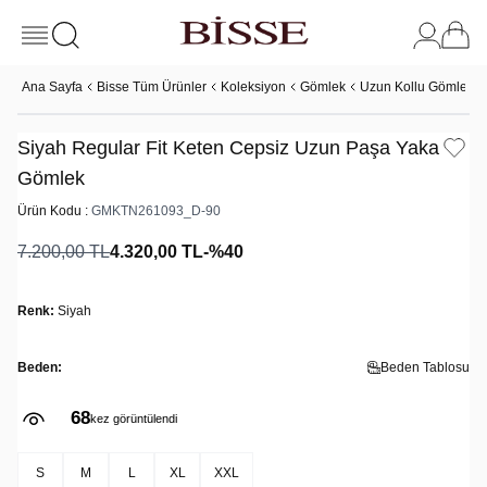
Ana Sayfa
Bisse Tüm Ürünler
Koleksiyon
Gömlek
Uzun Kollu Gömlek
Siyah Regular Fit Keten Cepsiz Uzun Paşa Yaka
Gömlek
Ürün Kodu :
GMKTN261093_D-90
7.200,00
TL
4.320,00
TL
-%
40
Renk:
Siyah
Beden:
Beden Tablosu
68
kez görüntülendi
S
M
L
XL
XXL