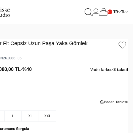
TR
TL
r Fit Cepsiz Uzun Paşa Yaka Gömlek
N261086_35
080,00
TL
-%
40
Vade farksız
3 taksit
Beden Tablosu
L
XL
XXL
Durumunu Sorgula