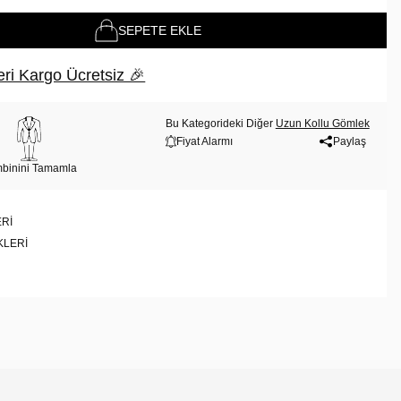
SEPETE EKLE
ri Kargo Ücretsiz 🎉
Bu Kategorideki Diğer
Uzun Kollu Gömlek
Fiyat Alarmı
Paylaş
binini Tamamla
RI
KLERI