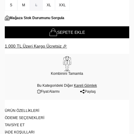
S
M
L
XL
XXL
Mağaza Stok Durumunu Sorgula
SEPETE EKLE
1.000 TL Üzeri Kargo Ücretsiz 🎉
Kombinini Tamamla
Bu Kategorideki Diğer
Kareli Gömlek
Fiyat Alarmı
Paylaş
ÜRÜN ÖZELLIKLERI
ÖDEME SEÇENEKLERI
TAVSIYE ET
İADE KOŞULLARI