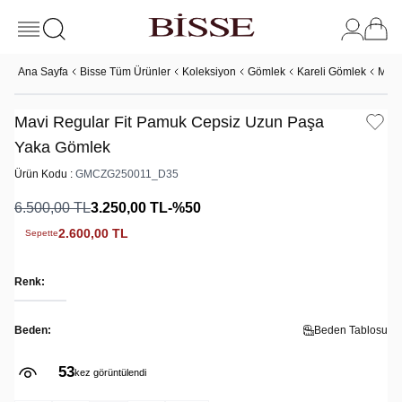
Ana Sayfa
Bisse Tüm Ürünler
Koleksiyon
Gömlek
Kareli Gömlek
Mavi
Mavi Regular Fit Pamuk Cepsiz Uzun Paşa
Yaka Gömlek
Ürün Kodu :
GMCZG250011_D35
6.500,00
TL
3.250,00
TL
-%
50
2.600,00
TL
Sepette
Renk:
Beden:
Beden Tablosu
53
kez görüntülendi