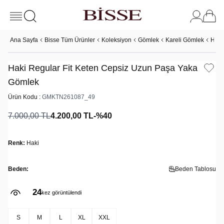
Ana Sayfa
Bisse Tüm Ürünler
Koleksiyon
Gömlek
Kareli Gömlek
Haki
Haki Regular Fit Keten Cepsiz Uzun Paşa Yaka
Gömlek
Ürün Kodu :
GMKTN261087_49
7.000,00
TL
4.200,00
TL
-%
40
Renk:
Haki
Beden:
Beden Tablosu
24
2
kez görüntülendi
kez satın alındı
S
M
L
XL
XXL