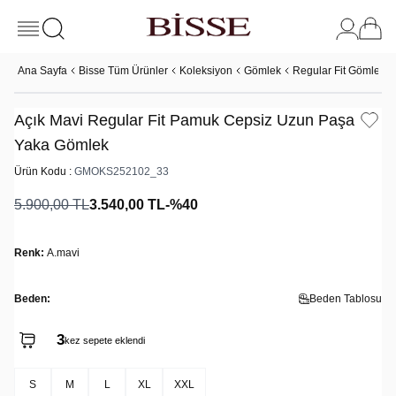
Ana Sayfa
Bisse Tüm Ürünler
Koleksiyon
Gömlek
Regular Fit Gömlek
Açık Mavi Regular Fit Pamuk Cepsiz Uzun Paşa
Yaka Gömlek
Ürün Kodu :
GMOKS252102_33
5.900,00
TL
3.540,00
TL
-%
40
Renk:
A.mavi
Beden:
Beden Tablosu
3
2
kez sepete eklendi
kez satın alındı
S
M
L
XL
XXL