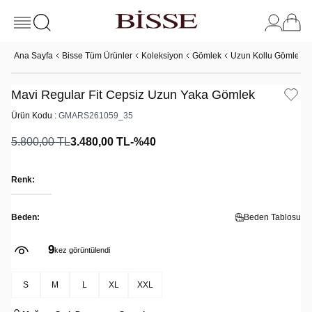
Ana Sayfa
Bisse Tüm Ürünler
Koleksiyon
Gömlek
Uzun Kollu Gömlek
Mavi Regular Fit Cepsiz Uzun Yaka Gömlek
Ürün Kodu :
GMARS261059_35
5.800,00
TL
3.480,00
TL
-%
40
Renk:
Beden:
Beden Tablosu
9
kez görüntülendi
S
M
L
XL
XXL