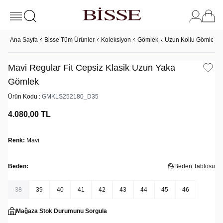
Ana Sayfa
Bisse Tüm Ürünler
Koleksiyon
Gömlek
Uzun Kollu Gömlek
Mavi Regular Fit Cepsiz Klasik Uzun Yaka
Gömlek
Ürün Kodu :
GMKLS252180_D35
4.080,00
TL
Renk:
Mavi
Beden:
Beden Tablosu
38
39
40
41
42
43
44
45
46
Mağaza Stok Durumunu Sorgula